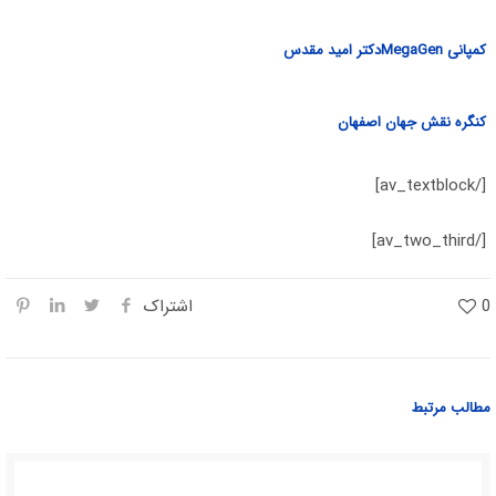
کمپانی MegaGenدکتر امید مقدس
کنگره نقش جهان اصفهان
[/av_textblock]
[/av_two_third]
0
اشتراک
مطالب مرتبط