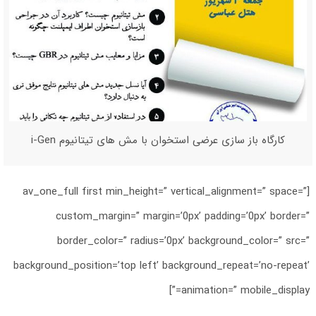
کارگاه باز سازی عرضی استخوان با مش های تیتانیوم i-Gen
[av_one_full first min_height=” vertical_alignment=” space=”
custom_margin=” margin=’0px’ padding=’0px’ border=”
border_color=” radius=’0px’ background_color=” src=”
background_position=’top left’ background_repeat=’no-repeat’
animation=” mobile_display=”]