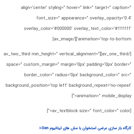
align=’center’ styling=” hover=” link=” target=” caption=”
font_size=” appearance=” overlay_opacity=’0.4′
overlay_color=’#000000′ overlay_text_color=’#ffffff’
animation=’top-to-bottom’][/av_image]
[/av_one_third][av_two_third min_height=” vertical_alignment=”
space=” custom_margin=” margin=’0px’ padding=’0px’ border=”
border_color=” radius=’0px’ background_color=” src=”
background_position=’top left’ background_repeat=’no-repeat’
animation=” mobile_display=”]
[av_textblock size=” font_color=” color=”]
کارگاه باز سازی عرضی استخوان با مش های تیتانیوم i-Gen