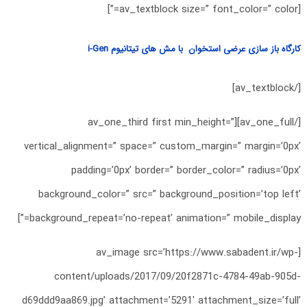
[av_textblock size=” font_color=” color=”]
کارگاه باز سازی عرضی استخوان با مش های تیتانیوم i-Gen
[/av_textblock]
[/av_one_full][av_one_third first min_height=”
vertical_alignment=” space=” custom_margin=” margin=’0px’
padding=’0px’ border=” border_color=” radius=’0px’
background_color=” src=” background_position=’top left’
background_repeat=’no-repeat’ animation=” mobile_display=”]
[av_image src=’https://www.sabadent.ir/wp-
content/uploads/2017/09/20f2871c-4784-49ab-905d-
d69ddd9aa869.jpg’ attachment=’5291′ attachment_size=’full’